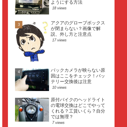
ようにする方法
18 views
アクアのグローブボックス
が閉まらない？画像で解
説、外し方と注意点
17 views
バックカメラが映らない原
因はここをチェック！バッ
テリー交換後は注意
10 views
原付バイクのヘッドライト
の電球交換はどこでやって
くれる？工賃いくら？自分
では無理？
7 views