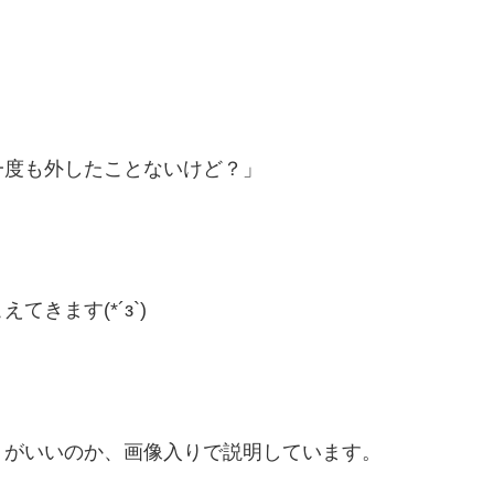
一度も外したことないけど？」
きます(*´з`)
うがいいのか、画像入りで説明しています。