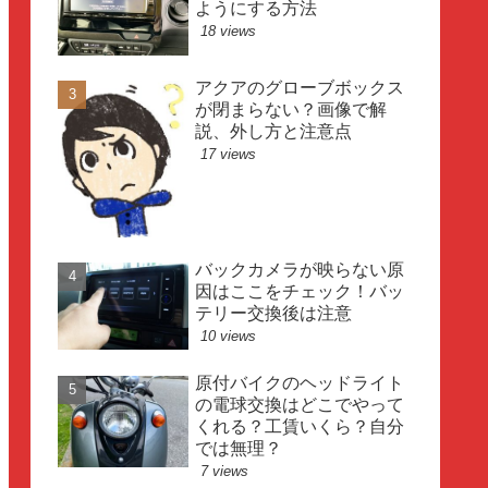
ようにする方法
18 views
アクアのグローブボックス
が閉まらない？画像で解
説、外し方と注意点
17 views
バックカメラが映らない原
因はここをチェック！バッ
テリー交換後は注意
10 views
原付バイクのヘッドライト
の電球交換はどこでやって
くれる？工賃いくら？自分
では無理？
7 views