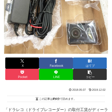
X
Facebook
はてブ
Pocket
LINE
コピー
2018.05.07
2019.12.02
この記事は
約6分
で読めます。
「ドラレコ（ドライブレコーダー）の取付工賃がディーラ