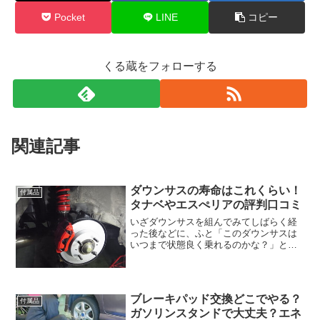
Pocket
LINE
コピー
くる蔵をフォローする
関連記事
ダウンサスの寿命はこれくらい！
付属品
タナベやエスぺリアの評判口コミ
いざダウンサスを組んでみてしばらく経
った後などに、ふと「このダウンサスは
いつまで状態良く乗れるのかな？」と思
うことがあると思います。実際、社外の
パーツなのでどうしても純正のサスペン
ションよりかは寿命というものが早い点
があります。それを気を付...
ブレーキパッド交換どこでやる？
付属品
ガソリンスタンドで大丈夫？エネ