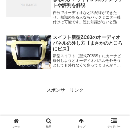
トや評判を解説
自分でオーディオなどの配線ができた
り、知識のある人ならバックミニター後
付けは可能です。逆に知識がないと難し
い作業です。バックモニターにつなげる
配線までしっかりと見えなくなるように
隠すのであれば、時間もかかるし簡単な
スイフト新型ZC83のオーディオ
付属品
作業ではありません。どうし...
パネルの外し方【まさかのところ
にビス】
新型スイフト（型式ZC83S）にカーナビ
取付しようとオーディオパネルを外そう
としても外れなくて焦ってませんか？見
た目はサクッとパネルが外れそうに見え
ますが、新型スイフトは意外なところに
ビスがあるんですね。「なんでここにビ
スを付けるのかな？」...
スポンサーリンク
ホーム
検索
トップ
サイドバー