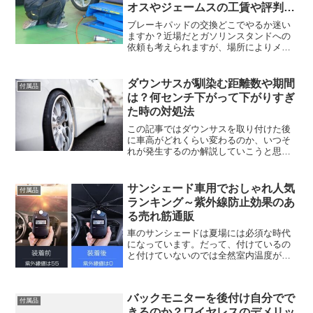
オスやジェームスの工賃や評判、
口コミ
ブレーキパッドの交換どこでやるか迷い
ますか？近場だとガソリンスタンドへの
依頼も考えられますが、場所によりメリ
ットデメリットあります。一番安心なの
が乗っている車のメーカーのディーラー
です。ちょっと料金は高いですがね。今
ダウンサスが馴染む距離数や期間
付属品
回の記事では どのガソ...
は？何センチ下がって下がりすぎ
た時の対処法
この記事ではダウンサスを取り付けた後
に車高がどれくらい変わるのか、いつそ
れが発生するのか解説していこうと思い
ます。まず、ダウンサスが車に馴染むの
にはそんなに期間は変わりません。もち
ろんメーカーによりますが、意外と想像
サンシェード車用でおしゃれ人気
付属品
しているよりよっぽど早く...
ランキング～紫外線防止効果のあ
る売れ筋通販
車のサンシェードは夏場には必須な時代
になっています。だって、付けているの
と付けていないのでは全然室内温度が違
うから。それに室内の物の色褪せも変わ
ってきます。ダッシュボードの経年劣化
とか…通販でのサンシェードの売れ筋人
バックモニターを後付け自分でで
気ランキングにしてまとめ...
付属品
きるのか？ワイヤレスのデメリッ