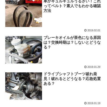
車がキュルキュルうるさい！これ
エンジン
ってベルト？素人でもわかる確認
方法
2019.02.01
ブレーキオイルが茶色になる原因
修理
は？交換時期は？しないとどうな
る？
2019.01.29
ドライブシャフトブーツ破れ発
修理
見！破れるとどうなる？応急処置
ある？
2019.01.19