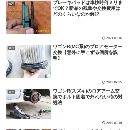
ブレーキパッドは車検時何ミリま
修理
でOK？新品の残量や交換費用は
どのくらいなのか解説
2021.09.16
ワゴンR(MC系)のブロアモーター
修理
交換【意外に手こずる個所を説
明】
2019.02.25
ワゴンR(スズキ)のロアアーム交
修理
換でボルト固着で外れない時の対
処法
2019.02.19