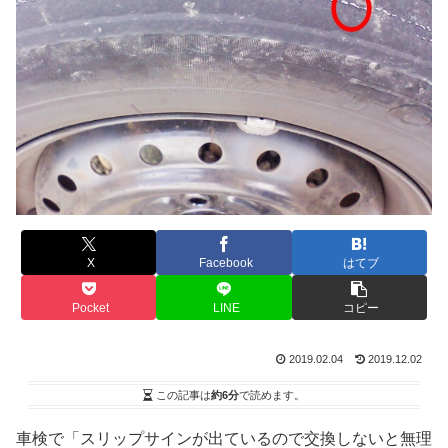
X
Facebook
はてブ
Pocket
LINE
コピー
2019.02.04
2019.12.02
この記事は
約6分
で読めます。
車検で「スリップサインが出ているので交換しないと無理