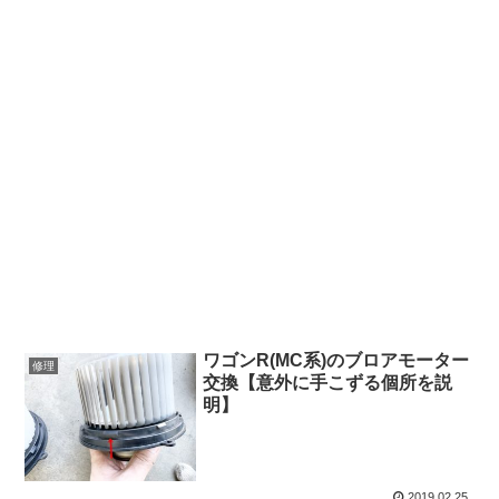
ワゴンR(MC系)のブロアモーター
修理
交換【意外に手こずる個所を説
明】
2019.02.25