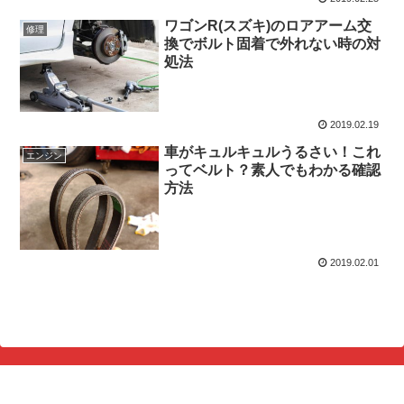
ワゴンR(スズキ)のロアアーム交
修理
換でボルト固着で外れない時の対
処法
2019.02.19
車がキュルキュルうるさい！これ
エンジン
ってベルト？素人でもわかる確認
方法
2019.02.01